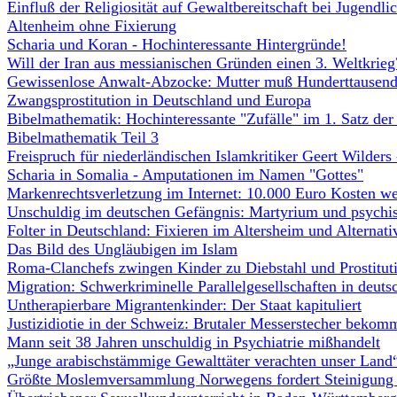
Einfluß der Religiosität auf Gewaltbereitschaft bei Jugendli
Altenheim ohne Fixierung
Scharia und Koran - Hochinteressante Hintergründe!
Will der Iran aus messianischen Gründen einen 3. Weltkrieg
Gewissenlose Anwalt-Abzocke: Mutter muß Hunderttausende
Zwangsprostitution in Deutschland und Europa
Bibelmathematik: Hochinteressante "Zufälle" im 1. Satz der
Bibelmathematik Teil 3
Freispruch für niederländischen Islamkritiker Geert Wilder
Scharia in Somalia - Amputationen im Namen "Gottes"
Markenrechtsverletzung im Internet: 10.000 Euro Kosten w
Unschuldig im deutschen Gefängnis: Martyrium und psychis
Folter in Deutschland: Fixieren im Altersheim und Alternati
Das Bild des Ungläubigen im Islam
Roma-Clanchefs zwingen Kinder zu Diebstahl und Prostitut
Migration: Schwerkriminelle Parallelgesellschaften in deuts
Untherapierbare Migrantenkinder: Der Staat kapituliert
Justizidiotie in der Schweiz: Brutaler Messerstecher bekommt
Mann seit 38 Jahren unschuldig in Psychiatrie mißhandelt
„Junge arabischstämmige Gewalttäter verachten unser Land
Größte Moslemversammlung Norwegens fordert Steinigung