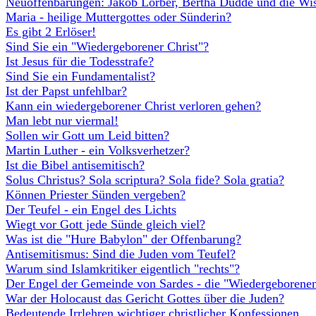
Neuoffenbarungen: Jakob Lorber, Bertha Dudde und die Wis
Maria - heilige Muttergottes oder Sünderin?
Es gibt 2 Erlöser!
Sind Sie ein "Wiedergeborener Christ"?
Ist Jesus für die Todesstrafe?
Sind Sie ein Fundamentalist?
Ist der Papst unfehlbar?
Kann ein wiedergeborener Christ verloren gehen?
Man lebt nur viermal!
Sollen wir Gott um Leid bitten?
Martin Luther - ein Volksverhetzer?
Ist die Bibel antisemitisch?
Solus Christus? Sola scriptura? Sola fide? Sola gratia?
Können Priester Sünden vergeben?
Der Teufel - ein Engel des Lichts
Wiegt vor Gott jede Sünde gleich viel?
Was ist die "Hure Babylon" der Offenbarung?
Antisemitismus: Sind die Juden vom Teufel?
Warum sind Islamkritiker eigentlich "rechts"?
Der Engel der Gemeinde von Sardes - die "Wiedergeborenen
War der Holocaust das Gericht Gottes über die Juden?
Bedeutende Irrlehren wichtiger christlicher Konfessionen