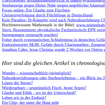
Übertriebener Sexualkundeunterricht in Baden-Württemberg
Strafanzeige gegen Dieter Nuhr wegen angeblicher Islamop
Focus online: Ein Glaube zum Fürchten
Christenverfolgung durch Flüchtlinge in Deutschland
Kein Paradies: IS-Kämpfer wird nach Nahtodeserfahrung Ch
Hochinteressante Mathematik in der Bibel:
www.zeitundzah
Stern: Renommierte physikalische Fachzeitschrift EPN veröf
Sprengungen verursacht wurden!
Folter durch systematischen Schlafentzug in deutschen Gefä
Endzeitreporter McM: Gefahr durch Charismatiker: Zungenre
Jonathan Cahn: Jesus Christus wurde 2 Wochen vor Ostern 
Hier sind die gleichen Artikel in chronologi
Wunder – wissenschaftlich (un)möglich?
Nahtodeserfahrungen oder Sterbeerlebnisse – ein Blick ins J
Lügen die Sterne?
Wiedergeburt – ursprünglich Fluch, heute Segen?
Glaube und Ethik - wo ist der Unterschied?
Leben wir in der Endzeit?
Ein Chip, der unter die Haut geht