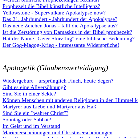
Prophezeit die Bibel künstliche Intelligenz?
Yellowstone - Supervulkan: Apokalypse now?
Das 21. Jahrhundert - Jahrhundert der Apokalypse?
Das neue Zeichen Jonas - fällt die Apokalypse aus?
Ist die Zerstörung von Damaskus in der Bibel prophezeit?
Hat der Name "Geier Sturzflug" eine biblische Bedeutung?
Der Gog-Magog-Krieg - interessante Widersprüche!
Apologetik (Glaubensverteidigung)
Wiedergeburt – ursprünglich Fluch, heute Segen?
Gibt es eine Allversöhnung?
Sind Sie in einer Sekte?
Können Menschen mit anderen Religionen in den Himmel
Märtyrer aus Liebe und Märtyrer aus Haß
Sind Sie ein "wahrer Christ"?
Sonntag oder Sabbat?
Im Geist und im Verstand
Marienerscheinungen und Christuserscheinungen