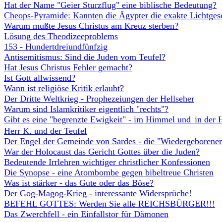
Hat der Name "Geier Sturzflug" eine biblische Bedeutung?
Cheops-Pyramide: Kannten die Ägypter die exakte Lichtges
Warum mußte Jesus Christus am Kreuz sterben?
Lösung des Theodizeeproblems
153 - Hundertdreiundfünfzig
Antisemitismus: Sind die Juden vom Teufel?
Hat Jesus Christus Fehler gemacht?
Ist Gott allwissend?
Wann ist religiöse Kritik erlaubt?
Der Dritte Weltkrieg - Prophezeiungen der Hellseher
Warum sind Islamkritiker eigentlich "rechts"?
Gibt es eine "begrenzte Ewigkeit" - im Himmel und
in der 
Herr K. und der Teufel
Der Engel der Gemeinde von Sardes - die "Wiedergeborenen
War der Holocaust das Gericht Gottes über die Juden?
Bedeutende Irrlehren wichtiger christlicher Konfessionen
Die Synopse - eine Atombombe gegen bibeltreue Christen
Was ist stärker - das Gute oder das Böse?
Der Gog-Magog-Krieg - interessante Widersprüche!
B
EFEHL GOTTES: Werden Sie alle REICHSBÜRGER!!!
Das Zwerchfell - ein Einfallstor für Dämonen