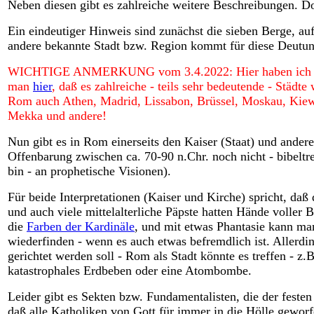
Neben diesen gibt es zahlreiche weitere Beschreibungen. D
Ein eindeutiger Hinweis sind zunächst die sieben Berge, au
andere bekannte Stadt bzw. Region kommt für diese Deutung
WICHTIGE ANMERKUNG vom 3.4.2022: Hier haben ich mic
man
hier
, daß es zahlreiche - teils sehr bedeutende - Städt
Rom auch Athen, Madrid, Lissabon, Brüssel, Moskau, Kiew,
Mekka und andere!
Nun gibt es in Rom einerseits den Kaiser (Staat) und anderer
Offenbarung zwischen ca. 70-90 n.Chr. noch nicht - bibeltr
bin - an prophetische Visionen).
Für beide Interpretationen (Kaiser und Kirche) spricht, daß
und auch viele mittelalterliche Päpste hatten Hände voller 
die
Farben der Kardinäle
, und mit etwas Phantasie kann ma
wiederfinden - wenn es auch etwas befremdlich ist. Allerding
gerichtet werden soll - Rom als Stadt könnte es treffen - z
katastrophales Erdbeben oder eine Atombombe.
Leider gibt es Sekten bzw. Fundamentalisten, die der feste
daß alle Katholiken von Gott für immer in die Hölle geworf