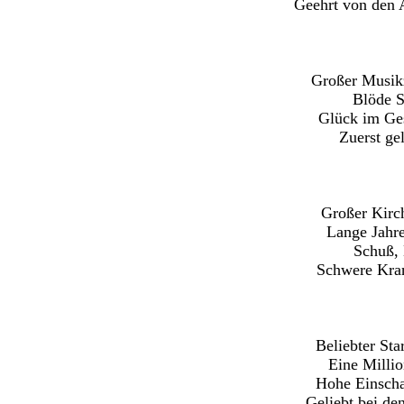
Geehrt von den A
Großer Musikz
Blöde S
Glück im Ges
Zuerst gel
Großer Kirc
Lange Jahr
Schuß, 
Schwere Kran
Beliebter St
Eine Millio
Hohe Einscha
Geliebt bei de