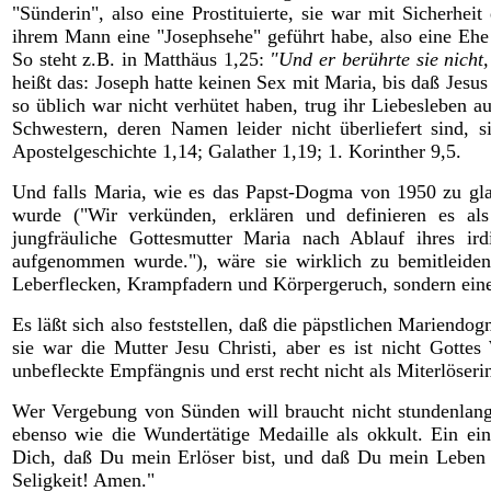
"Sünderin", also eine Prostituierte, sie war mit Sicherhe
ihrem Mann eine "Josephsehe" geführt habe, also eine Ehe 
So steht z.B. in Matthäus 1,25:
"Und er berührte sie nicht
heißt das: Joseph hatte keinen Sex mit Maria, bis daß Jes
so üblich war nicht verhütet haben, trug ihr Liebesleben a
Schwestern, deren Namen leider nicht überliefert sind, 
Apostelgeschichte 1,14; Galather 1,19; 1. Korinther 9,5.
Und falls Maria, wie es das Papst-Dogma von 1950 zu gl
wurde ("Wir verkünden, erklären und definieren es als
jungfräuliche Gottesmutter Maria nach Ablauf ihres ir
aufgenommen wurde."), wäre sie wirklich zu bemitleide
Leberflecken, Krampfadern und Körpergeruch, sondern eine
Es läßt sich also feststellen, daß die päpstlichen Marien
sie war die Mutter Jesu Christi, aber es ist nicht Gottes
unbefleckte Empfängnis und erst recht nicht als Miterlöseri
Wer Vergebung von Sünden will braucht nicht stundenlang 
ebenso wie die Wundertätige Medaille als okkult. Ein einf
Dich, daß Du mein Erlöser bist, und daß Du mein Leben 
Seligkeit! Amen."