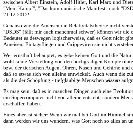
zwischen Albert Einstein, Adolf Hitler, Karl Marx und Diet
"Mein Kampf", "Das kommunistische Manifest" noch "DSDS
21.12.2012!
Genauso wie die Ameisen die Relativitätstheorie nicht ver
"DSDS" (fällt mir auch manchmal schwer) können wir die ob
Bedeutet es deswegen logischerweise, daß es Gott nicht gi
Ameisen, Eintagsfliegen und Grippeviren sie nicht verstehe
Wer ernsthaft behauptet, es gebe keinen Gott und die Natur 
wohl keine Vorstellung von den hochgradigen Komplexität
bzw. der tierischen Augen, Ohren, Nasen und Gehirne und 
daß so etwas sich von alleine entwickelt. Auch wenn die zuf
als die der Schöpfung - tiefgläubige Menschen
wissen
aufgr
Es mag sein, daß es in manchen Dingen auch eine Evolution 
ein Supercomputer nicht von alleine entsteht, sondern Mens
erschaffen haben.
Eines aber ist sicher: Wenn wir mal bei Gott im Himmel s
dann werden wir uns wundern, was Gott noch so alles an unv