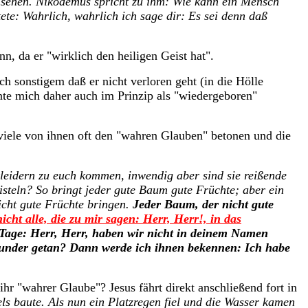
t sehen. Nikodemus spricht zu ihm: Wie kann ein Mensch
te: Wahrlich, wahrlich ich sage dir: Es sei denn daß
n, da er "wirklich den heiligen Geist hat".
 sonstigem daß er nicht verloren geht (in die Hölle
nte mich daher auch im Prinzip als "wiedergeboren"
 viele von ihnen oft den "wahren Glauben" betonen und die
kleidern zu euch kommen, inwendig aber sind sie reißende
eln? So bringt jeder gute Baum gute Früchte; aber ein
icht gute Früchte bringen.
Jeder Baum, der nicht gute
icht alle, die zu mir sagen: Herr, Herr!, in das
 Tage: Herr, Herr, haben wir nicht in deinem Namen
Wunder getan? Dann werde ich ihnen bekennen: Ich habe
hr "wahrer Glaube"? Jesus fährt direkt anschließend fort in
els baute.
Als nun ein Platzregen fiel und die Wasser kamen