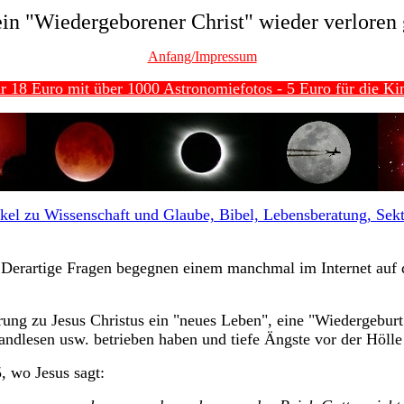
in "Wiedergeborener Christ" wieder verloren
Anfang/Impressum
r 18 Euro mit über 1000 Astronomiefotos - 5 Euro für die Kin
kel zu Wissenschaft und Glaube, Bibel, Lebensberatung, Sekten
Derartige Fragen begegnen einem manchmal im Internet auf de
ung zu Jesus Christus ein "neues Leben", eine "Wiedergeburt"
ndlesen usw. betrieben haben und tiefe Ängste vor der Hölle
, wo Jesus sagt: