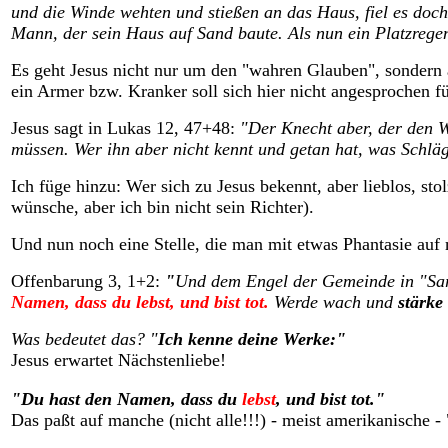
und die Winde wehten und stießen an das Haus, fiel es doc
Mann, der sein Haus auf Sand baute. Als nun ein Platzregen
Es geht Jesus nicht nur um den "wahren Glauben", sondern a
ein Armer bzw. Kranker soll sich hier nicht angesprochen fü
Jesus sagt in Lukas 12, 47+48:
"Der Knecht aber, der den Wi
müssen.
Wer ihn aber nicht kennt und getan hat, was Schläg
Ich füge hinzu: Wer sich zu Jesus bekennt, aber lieblos, st
wünsche, aber ich bin nicht sein Richter).
Und nun noch eine Stelle, die man mit etwas Phantasie auf
Offenbarung 3, 1+2:
"
Und dem Engel der Gemeinde in "Sarde
Namen, dass du lebst, und bist tot.
Werde wach und
stärke
Was bedeutet das?
"
Ich kenne deine Werke:"
Jesus erwartet Nächstenliebe!
"Du hast den Namen, dass du
lebst
, und bist tot."
Das paßt auf manche (nicht alle!!!) - meist amerikanische - 