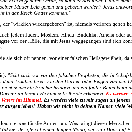
d von neuem geboren werde, so kann er das Reich Gottes nich
seiner Mutter Leib gehen und geboren werden? Jesus antworte
cht in das Reich Gottes kommen."
, der "wirklich wiedergeboren" ist, niemals verloren gehen kan
uch jedem Juden, Moslem, Hindu, Buddhist, Atheist oder auch
ngste vor der Hölle, die mit Jesus weggegangen sind (ich kön
.
e sie sich oft nennen, vor einer falschen Heilsgewißheit, da
ir):
"Seht euch vor vor den falschen Propheten, die in Schafs
denn Trauben lesen von den Dornen oder Feigen von den Dist
 nicht schlechte Früchte bringen und ein fauler Baum kann n
Darum: an ihren Früchten sollt ihr sie erkennen.
Es werden n
 Vaters im Himmel.
Es werden viele zu mir sagen an jenem
er ausgetrieben? Haben wir nicht in deinem Namen viele 
r kaum etwas für die Armen tun. Was bringt diesen Menschen i
 tut
sie
, der gleicht einem klugen Mann, der sein Haus auf F