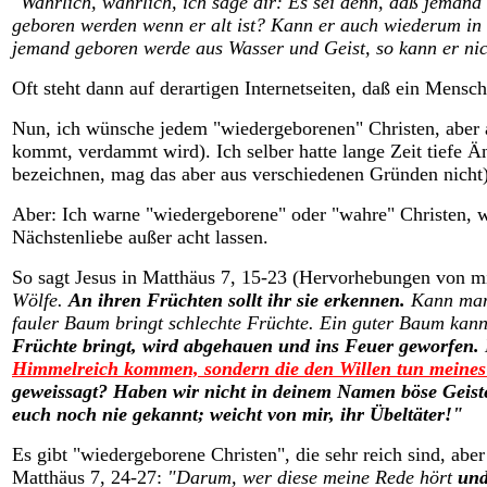
"Wahrlich, wahrlich, ich sage dir: Es sei denn, daß jeman
geboren werden wenn er alt ist? Kann er auch wiederum in 
jemand geboren werde aus Wasser und Geist, so kann er ni
Oft steht dann auf derartigen Internetseiten, daß ein Mensch
Nun, ich wünsche jedem "wiedergeborenen" Christen, aber a
kommt, verdammt wird). Ich selber hatte lange Zeit tiefe Ä
bezeichnen, mag das aber aus verschiedenen Gründen nicht)
Aber: Ich warne "wiedergeborene" oder "wahre" Christen, wi
Nächstenliebe außer acht lassen.
So sagt Jesus in Matthäus 7, 15-23 (Hervorhebungen von m
Wölfe.
An ihren Früchten sollt ihr sie erkennen.
Kann man 
fauler Baum bringt schlechte Früchte. Ein guter Baum kann
Früchte bringt, wird abgehauen und ins Feuer geworfen.
Himmelreich kommen, sondern die den Willen tun meines
geweissagt? Haben wir nicht in deinem Namen böse Geist
euch noch nie gekannt; weicht von mir, ihr Übeltäter!"
Es gibt "wiedergeborene Christen", die sehr reich sind, abe
Matthäus 7, 24-27:
"Darum, wer diese meine Rede hört
und