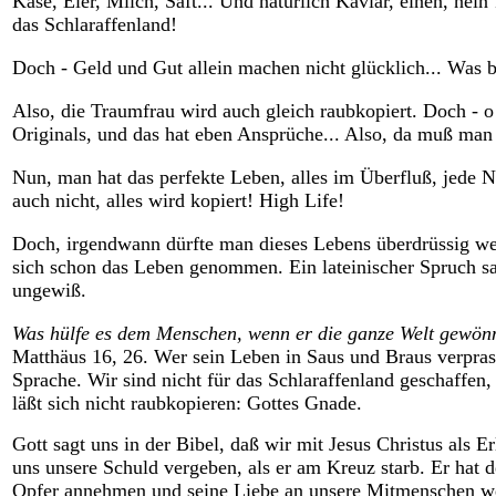
Käse, Eier, Milch, Saft... Und natürlich Kaviar, einen, nein
das Schlaraffenland!
Doch - Geld und Gut allein machen nicht glücklich... Was b
Also, die Traumfrau wird auch gleich raubkopiert. Doch - o 
Originals, und das hat eben Ansprüche... Also, da muß ma
Nun
, man hat das perfekte Leben, alles im Überfluß, jede
auch nicht, alles wird kopiert! High Life!
Doch, irgendwann dürfte man dieses Lebens überdrüssig wer
sich schon das Leben genommen. Ein lateinischer Spruch sagt
ungewiß.
Was hülfe es dem Menschen, wenn er die ganze Welt gewön
Matthäus 16, 26. Wer sein Leben in Saus und Braus verprasst
Sprache. Wir sind nicht für das Schlaraffenland geschaffen
läßt sich nicht raubkopieren: Gottes Gnade.
Gott sagt uns in der Bibel, daß wir mit Jesus Christus als 
uns unsere Schuld vergeben, als er am Kreuz starb. Er hat de
Opfer annehmen und seine Liebe an unsere Mitmenschen w