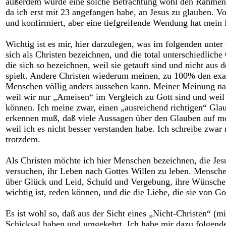
außerdem würde eine solche Betrachtung wohl den Rahmen d
da ich erst mit 23 angefangen habe, an Jesus zu glauben. V
und konfirmiert, aber eine tiefgreifende Wendung hat mein
Wichtig ist es mir, hier darzulegen, was im folgenden unter
sich als Christen bezeichnen, und die total unterschiedlic
die sich so bezeichnen, weil sie getauft sind und nicht aus 
spielt. Andere Christen wiederum meinen, zu 100% den exak
Menschen völlig anders aussehen kann. Meiner Meinung na
weil wir nur „Ameisen“ im Vergleich zu Gott sind und weil
können. Ich meine zwar, einen „ausreichend richtigen“ Gla
erkennen muß, daß viele Aussagen über den Glauben auf me
weil ich es nicht besser verstanden habe. Ich schreibe zwa
trotzdem.
Als Christen möchte ich hier Menschen bezeichnen, die Jesus
versuchen, ihr Leben nach Gottes Willen zu leben. Menschen
über Glück und Leid, Schuld und Vergebung, ihre Wünsche
wichtig ist, reden können, und die die Liebe, die sie von
Es ist wohl so, daß aus der Sicht eines „Nicht-Christen“ (m
Schicksal haben und umgekehrt. Ich habe mir dazu folgende