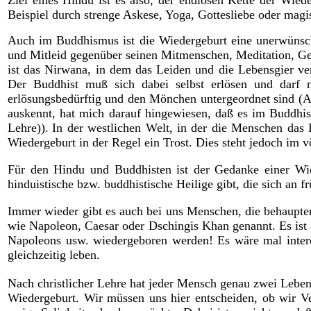
Ziel eines Hindu ist es also, der endlosen Kette der Wie
Beispiel durch strenge Askese, Yoga, Gottesliebe oder magi
Auch im Buddhismus ist die Wiedergeburt eine unerwünsch
und Mitleid gegenüber seinen Mitmenschen, Meditation, Ge
ist das Nirwana, in dem das Leiden und die Lebensgier ver
Der Buddhist muß sich dabei selbst erlösen und darf n
erlösungsbedürftig und den Mönchen untergeordnet sind (A
auskennt, hat mich darauf hingewiesen, daß es im Buddhism
Lehre)).
In der westlichen Welt, in der die Menschen das
Wiedergeburt in der Regel ein Trost. Dies steht jedoch im 
Für den Hindu und Buddhisten ist der Gedanke einer Wied
hinduistische bzw. buddhistische Heilige gibt, die sich an 
Immer wieder gibt es auch bei uns Menschen, die behaupten
wie Napoleon, Caesar oder Dschingis Khan genannt. Es ist 
Napoleons usw. wiedergeboren werden! Es wäre mal intere
gleichzeitig leben.
Nach christlicher Lehre hat jeder Mensch genau zwei Leben,
Wiedergeburt. Wir müssen uns hier entscheiden, ob wir V