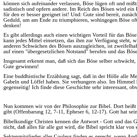
können sich aufeinander verlassen, Böse lügen oft und mißtr
sadistisch und opfern andere. Im Reich des Bösen wird ein 
für den er besser geeignet ist! Und: Gute sind bereit, zunä
Geduld, um am Ende zu triumphieren, wohingegen Böse oft
denken!
Es gibt allerdings auch einen wichtigen Vorteil für das Bö
kann jedes Mittel einsetzen, das ihm zur Verfügung steht, wi
anderen Schwächen des Bösen auszugleichen, ist zweifelhaf
auf einen "übergesetzlichen Notstand" berufen und das Böse
Insgesamt erkennt man, daß sich das Böse selber schwächt, 
Gute gewinnen!
Eine buddhistische Erzählung sagt, daß in der Hölle alle M
Gabeln und Löffel haben. Sie verhungern also. Im Himmel ha
gegenseitig! Ich finde diese Geschichte sehr interessant, 
Nun kommen wir von der Philosophie zur Bibel. Dort heißt
gibt (Offenbarung 12, 7-11, Epheser 6, 12-17). Gott hat se
Bibelkundige Christen kennen die Antwort - Gott und das Gu
nicht, daß alles für alle gut wird, die Bibel spricht klar v
Sektenmitglieder aller Couleur finden es gerecht, wenn An