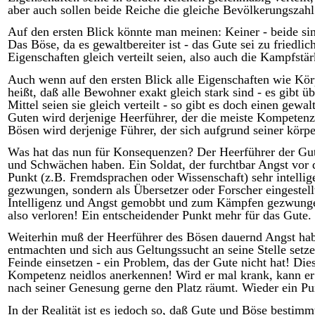
aber auch sollen beide Reiche die gleiche Bevölkerungsza
Auf den ersten Blick könnte man meinen: Keiner - beide sin
Das Böse, da es gewaltbereiter ist - das Gute sei zu friedli
Eigenschaften gleich verteilt seien, also auch die Kampfst
Auch wenn auf den ersten Blick alle Eigenschaften wie Körp
heißt, daß alle Bewohner exakt gleich stark sind - es gibt 
Mittel seien sie gleich verteilt - so gibt es doch einen ge
Guten wird derjenige Heerführer, der die meiste Kompetenz h
Bösen wird derjenige Führer, der sich aufgrund seiner körpe
Was hat das nun für Konsequenzen? Der Heerführer der Gut
und Schwächen haben. Ein Soldat, der furchtbar Angst vor 
Punkt (z.B. Fremdsprachen oder Wissenschaft) sehr intelli
gezwungen, sondern als Übersetzer oder Forscher eingestellt
Intelligenz und Angst gemobbt und zum Kämpfen gezwunge
also verloren! Ein entscheidender Punkt mehr für das Gute.
Weiterhin muß der Heerführer des Bösen dauernd Angst hab
entmachten und sich aus Geltungssucht an seine Stelle setz
Feinde einsetzen - ein Problem, das der Gute nicht hat! Dies
Kompetenz neidlos anerkennen! Wird er mal krank, kann er e
nach seiner Genesung gerne den Platz räumt. Wieder ein Pu
In der Realität ist es jedoch so, daß Gute und Böse bestimm