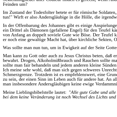
Feinden um?
Im Zustand der Todesfolter betete er für römische Soldaten,,
tun!" Wirft er also Andersgläubige in die Hölle, die irgen
In der Offenbarung des Johannes gibt es einige Anspielungen
ein Drittel als Dämonen (gefallene Engel) für den Teufel
von Anfang an doppelt soviele Gute wie Böse. Der Teufel ka
er noch eine gewaltige Macht hat, über kirchliche Sekten, 
Was sollte man nun tun, um in Ewigkeit auf der Seite Gotte
Man kann zu Gott oder auch zu Jesus Christus beten, daß e
bewahrt. Drogen, Alkoholmißbrauch und Rauchen sollte m
sollte man fair behandeln und jedem anderen kleine Sünden 
Ich meine sehr wohl, daß man sich gegen schweres Unrecht a
Schmerzgrenze. Trotzdem ist es empfehlenswert, eine Grun
zu sein, der einen Sinn im Leben auch für andere
hat. An al
man insbesondere Andersgläubigen keine ewige Verdammnis
Meine Lieblingsbibelstelle lautet:
"
Alle gute Gabe und all
bei dem keine Veränderung ist noch Wechsel des Lichts und 