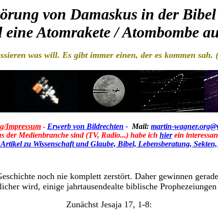
störung von Damaskus in der Bibel
el eine Atomrakete / Atombombe 
ssieren was will. Es gibt immer einen, der es kommen sah. 
g/Impressum
-
Erwerb von Bildrechten
-
Mail:
martin-wagner.org@
s der Medienbranche sind (TV, Radio...) habe ich
hier
ein interessan
rtikel zu Wissenschaft und Glaube, Bibel, Lebensberatung, Sekten, E
Geschichte noch nie komplett zerstört. Daher gewinnen gerade
icher wird, einige jahrtausendealte biblische Prophezeiungen
Zunächst Jesaja 17, 1-8: