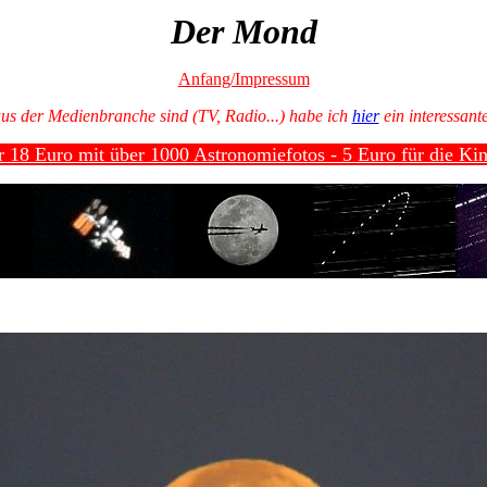
Der Mond
Anfang/Impressum
us der Medienbranche sind (TV, Radio...) habe ich
hier
ein interessant
 18 Euro mit über 1000 Astronomiefotos - 5 Euro für die Kin