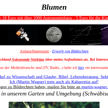
Blumen
 18 Euro mit über 1000 Astronomiefotos - 5 Euro für die Kin
Anfang/Impressum
-
Erwerb von Bildrechten
tschland
Astronomie-Vorträge
über meine Aufnahmen an. Bei Interesse
us der Medienbranche sind (TV, Radio...) habe ich
hier
ein interessant
kel zu Wissenschaft und Glaube, Bibel, Lebensberatung, Sekten
Ich (Martin Wagner) trete auch als Kabarettist auf!
gen zu Bildrechten haben, mailen Sie bitte an
martin-wagner
 in unserem Garten und Umgebung (Schwäbisc