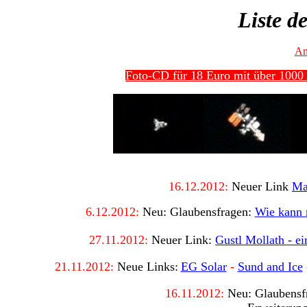
Liste d
An
Foto-CD für 18 Euro mit über 1000 
16
.12.2012:
Neuer Link
Ma
6
.12.2012:
Neu: Glaubensfragen:
Wie kann 
27.11.2012:
Neuer Link:
Gustl Mollath - ei
21.11.2012:
Neue Links:
EG Solar
-
Sund and Ice
16
.11.2012:
Neu: Glaubensf