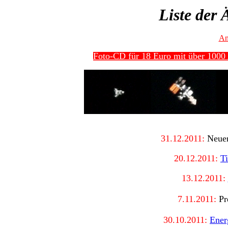
Liste der
An
Foto-CD für 18 Euro mit über 1000 
31
.12.2011:
Neuer
20.12.2011:
T
13.12.2011:
7.11.2011:
Pr
30.10.2011:
Ener