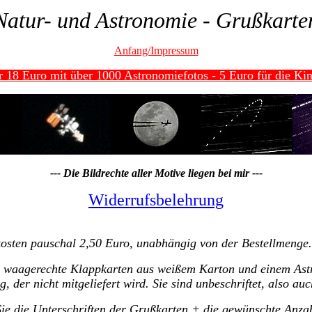
Natur- und Astronomie - Grußkarte
Anfang/Impressum
 18 Euro mit über 1000 Astronomiefotos - 5 Euro für die Kin
--- Die Bildrechte aller Motive liegen bei mir ---
Widerrufsbelehrung
kosten pauschal 2,50 Euro, unabhängig von der Bestellmenge.
. waagerechte Klappkarten aus weißem Karton und einem Astr
 der nicht mitgeliefert wird. Sie sind unbeschriftet, also a
Sie die Unterschriften der Grußkarten + die gewünschte Anza