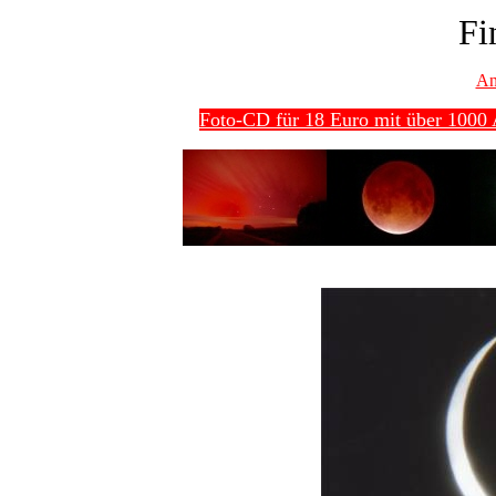
Fi
An
Foto-CD für 18 Euro mit über 1000 A