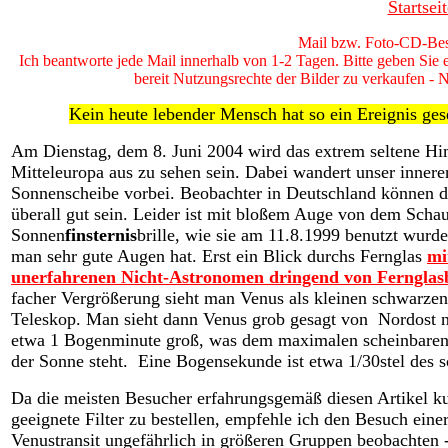
Startse
Mail bzw. Foto-CD-Bes
Ich beantworte jede Mail innerhalb von 1-2 Tagen. Bitte geben Sie 
bereit Nutzungsrechte der Bilder zu verkaufen - 
Kein heute lebender Mensch hat so ein Ereignis ges
Am Dienstag, dem 8. Juni 2004 wird das extrem seltene Hi
Mitteleuropa aus zu sehen sein. Dabei wandert unser inner
Sonnenscheibe vorbei. Beobachter in Deutschland können da
überall gut sein. Leider ist mit bloßem Auge von dem Schau
Sonnen
finsternis
brille, wie sie am 11.8.1999 benutzt wur
man sehr gute Augen hat. Erst ein Blick durchs Fernglas
mi
unerfahrenen Nicht-Astronomen dringend von Ferngla
facher Vergrößerung sieht man Venus als kleinen schwarzen 
Teleskop. Man sieht dann Venus grob gesagt von Nordost 
etwa 1 Bogenminute groß, was dem maximalen scheinbaren V
der Sonne steht. Eine Bogensekunde ist etwa 1/30stel des
Da die meisten Besucher erfahrungsgemäß diesen Artikel k
geeignete Filter zu bestellen, empfehle ich den Besuch ein
Venustransit ungefährlich in größeren Gruppen beobachten -