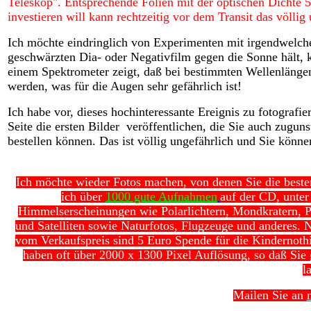
Teleskop". Entsprechende Folien mit der optischen Dichte 
investieren will kann rechtzeitig vor dem Transit das völlig
Ich möchte eindringlich von Experimenten mit irgendwelche
geschwärzten Dia- oder Negativfilm gegen die Sonne hält, 
einem Spektrometer zeigt, daß bei bestimmten Wellenlängen
werden, was für die Augen sehr gefährlich ist!
Ich habe vor, dieses hochinteressante Ereignis zu fotografier
Seite die ersten Bilder veröffentlichen, die Sie auch zuguns
bestellen können. Das ist völlig ungefährlich und Sie könne
Ich möchte wieder Fotos machen, von denen Sie die best
ich über
1000 gute Aufnahmen
auf der CD, unte
Himmelserscheinungen wie Polarlichtern, Mondkratern, Pl
und Satelliten sowie Naturfotos, Flugzeuge und anderes. 
vom Verkaufspreis sind 5 Euro Spende für die Kindernoth
haben oft über 2000 x 1300 Pixel Auflösung, so daß Sie
l
Mailen Sie an