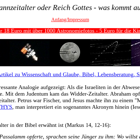
nnzeitalter oder
Reich Gottes - was kommt au
Anfang/Impressum
r 18 Euro mit über 1000 Astronomiefotos - 5 Euro für die Kin
tikel zu Wissenschaft und Glaube, Bibel, Lebensberatung, Sek
eressante Analogie aufgezeigt: Als die Israeliten in der Abw
de. Mit dem Judentum kam das Widder-Zeitalter. Abraham opfer
italter. Petrus war Fischer, und Jesus machte ihn zu einem 
THYS
, man interpretiert ein sogenanntes Akronym hinein (Ie
ter in der Bibel erwähnt ist (Markus 14, 12-16):
Passalamm opferte, sprachen seine Jünger zu ihm: Wo willst 