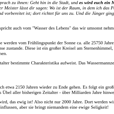
prach zu ihnen: Geht hin in die Stadt, und
es wird euch ein 
er Meister lässt dir sagen: Wo ist der Raum, in dem ich das
d vorbereitet ist; dort richtet für uns zu. Und die Jünger gin
s spricht auch vom "Wasser des Lebens" das wir umsonst neh
ese werden vom Frühlingspunkt der Sonne ca. alle 25750 Jahre
e zustande. Diese ist ein großer Kreisel am Sternenhimmel, d
hen.
talter bestimmte Charakteristika aufweist. Das Wassermannzei
ach etwa 2150 Jahren wieder zu Ende gehen. Es folgt ein große
Übel aller bisherigen Zeitalter - über Milliarden Jahre hinw
wird, das ewig ist! Also nicht nur 2000 Jahre. Dort werden 
einflussen, aber sie bringt niemandem eine ewige Seligkeit!