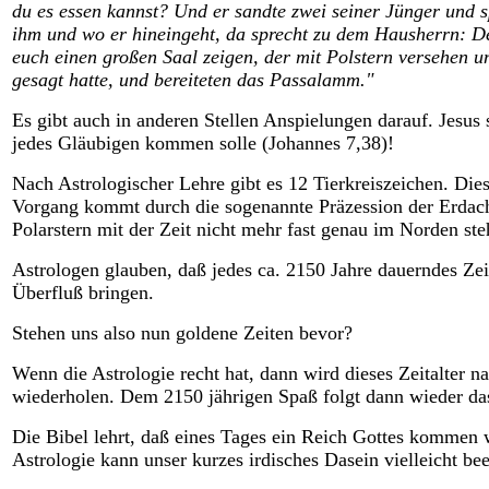
du es essen kannst? Und er sandte zwei seiner Jünger und s
ihm und wo er hineingeht, da sprecht zu dem Hausherrn: D
euch einen großen Saal zeigen, der mit Polstern versehen un
gesagt hatte, und bereiteten das Passalamm."
Es gibt auch in anderen Stellen Anspielungen darauf. Jesu
jedes Gläubigen kommen solle (Johannes 7,38)!
Nach Astrologischer Lehre gibt es 12 Tierkreiszeichen. Di
Vorgang kommt durch die sogenannte Präzession der Erdachs
Polarstern mit der Zeit nicht mehr fast genau im Norden ste
Astrologen glauben, daß jedes ca. 2150 Jahre dauerndes Zei
Überfluß bringen.
Stehen uns also nun goldene Zeiten bevor?
Wenn die Astrologie recht hat, dann wird dieses Zeitalter n
wiederholen. Dem 2150 jährigen Spaß folgt dann wieder das 
Die Bibel lehrt, daß eines Tages ein Reich Gottes kommen 
Astrologie kann unser kurzes irdisches Dasein vielleicht be